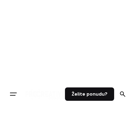
Skip
to
content
Želite ponudu?