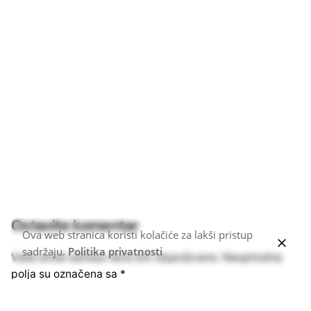
Ostavite komentar
Ova web stranica koristi kolačiće za lakši pristup
sadržaju.
Politika privatnosti
Vaša email adresa neće biti objavljivana.
Neophodna
polja su označena sa
*
Ime
*