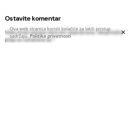
Ostavite komentar
Ova web stranica koristi kolačiće za lakši pristup
Vaša email adresa neće biti objavljivana.
Neophodna
sadržaju.
Politika privatnosti
polja su označena sa
*
Ime
*
Email
*
Web stranica
Sačuvaj moje ime, email i web stranicu u ovom