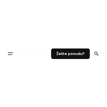
Skip
to
content
Želite ponudu?