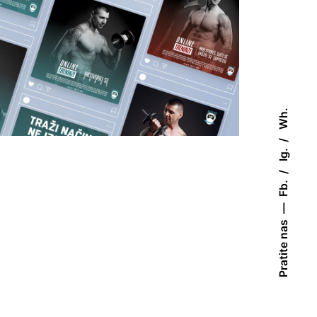
Wh.
Ig.
Fb.
Pratite nas