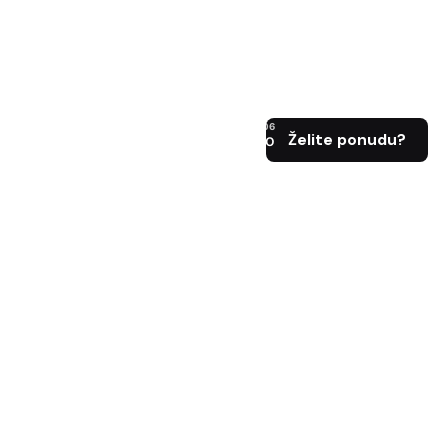
ence/Klijenti
Blog
Kontakt info
Želite ponudu?