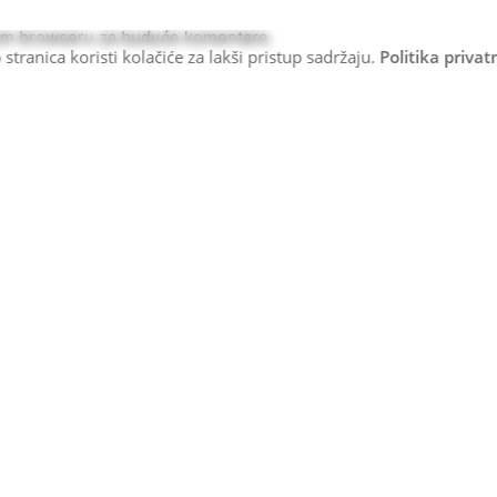
vom browseru za buduće komentare.
stranica koristi kolačiće za lakši pristup sadržaju.
Politika privat