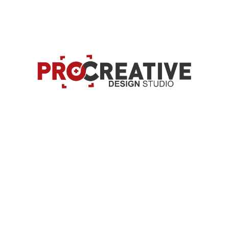
sluge
Refer