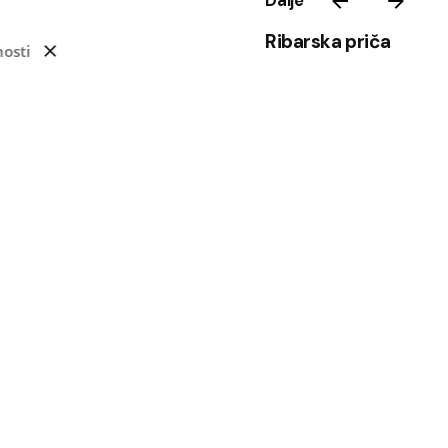
Dalje
Ribarska priča
nosti